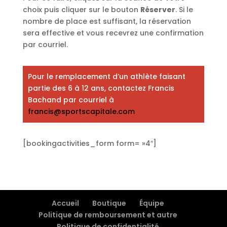
choix puis cliquer sur le bouton
Réserver
. Si le
nombre de place est suffisant, la réservation
sera effective et vous recevrez une confirmation
par courriel.
Pour le remplacement d’un athlète faisant
partie des 6 à 12 ans, contactez Francis
Bachand par courriel à
francis@sportscapitale.com
[bookingactivities_form form= »4″]
Accueil
Boutique
Équipe
Politique de remboursement et autre
Politique de confidentialité